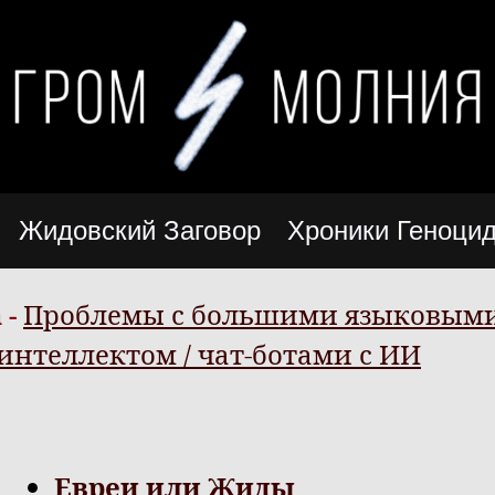
Жидовский Заговор
Хроники Геноци
 -
Проблемы с большими языковым
интеллектом / чат-ботами с ИИ
Евреи или Жиды