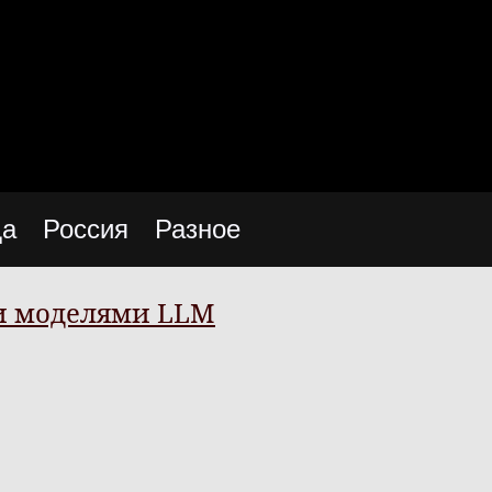
да
Россия
Разное
и моделями LLM