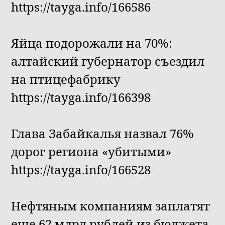
https://tayga.info/166586
Яйца подорожали на 70%:
алтайский губернатор съездил
на птицефабрику
https://tayga.info/166398
Глава Забайкалья назвал 76%
дорог региона «убитыми»
https://tayga.info/166528
Нефтяным компаниям заплатят
еще 62 млрд рублей из бюджета,