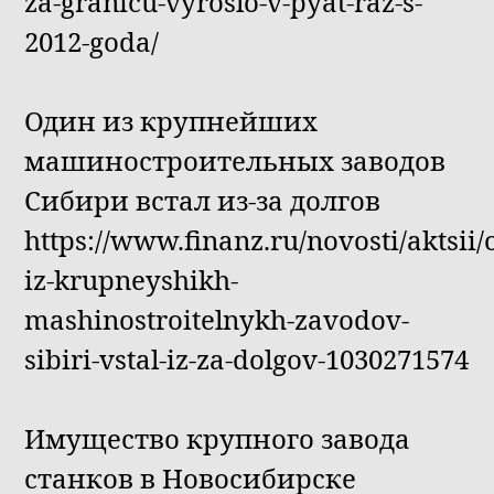
za-granicu-vyroslo-v-pyat-raz-s-
2012-goda/
Один из крупнейших
машиностроительных заводов
Сибири встал из-за долгов
https://www.finanz.ru/novosti/aktsii/
iz-krupneyshikh-
mashinostroitelnykh-zavodov-
sibiri-vstal-iz-za-dolgov-1030271574
Имущество крупного завода
станков в Новосибирске